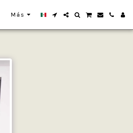
s
Más